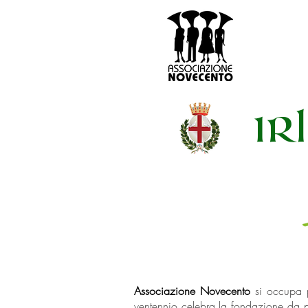
IR
Associazione
Novecento
si occupa p
ventennio celebra la fondazione da 