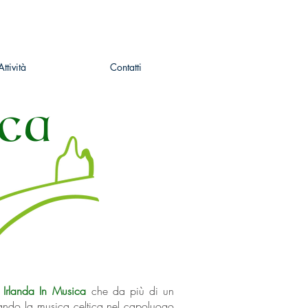
Attività
Contatti
ICA
Irlanda In Musica
che da più di un
ando la musica celtica nel capoluogo