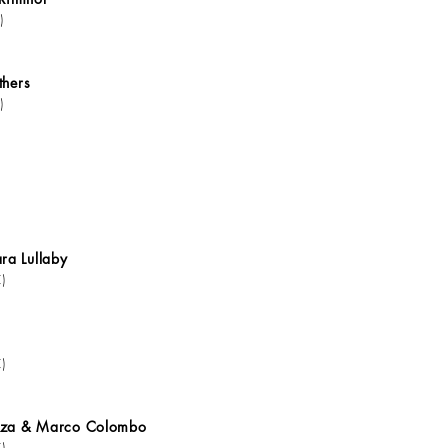
)
thers
)
a Lullaby
)
)
azza & Marco Colombo
)