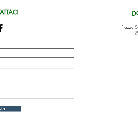
ATTACI
D
Piazza 
2
via