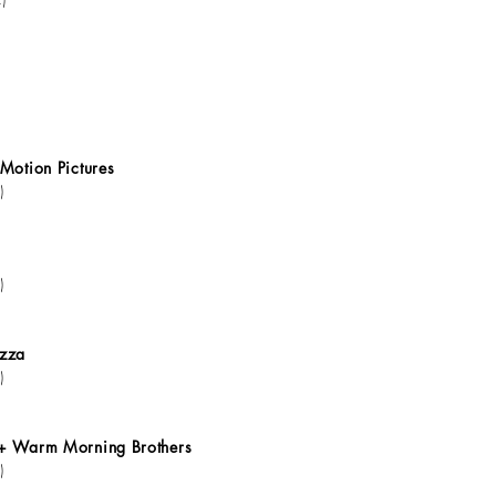
Motion Pictures
)
)
azza
)
+ Warm Morning Brothers
)